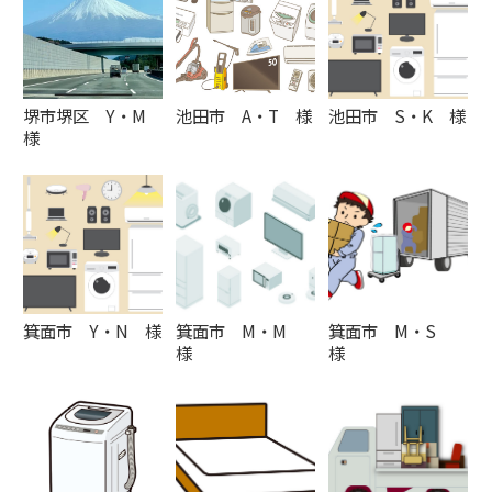
堺市堺区 Y・M
池田市 A・T 様
池田市 S・K 様
様
箕面市 Y・N 様
箕面市 M・M
箕面市 M・S
様
様