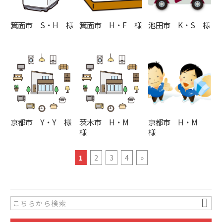
箕面市 S・H 様
箕面市 H・F 様
池田市 K・S 様
京都市 Y・Y 様
茨木市 H・M
京都市 H・M
様
様
1
2
3
4
»